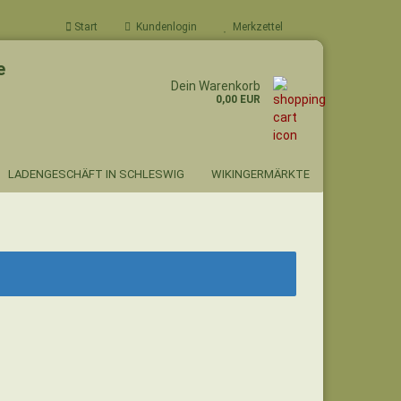
Start
Kundenlogin
Merkzettel
e
Dein Warenkorb
0,00 EUR
LADENGESCHÄFT IN SCHLESWIG
WIKINGERMÄRKTE