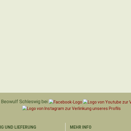
Beowulf Schleswig bei
G UND LIEFERUNG
MEHR INFO