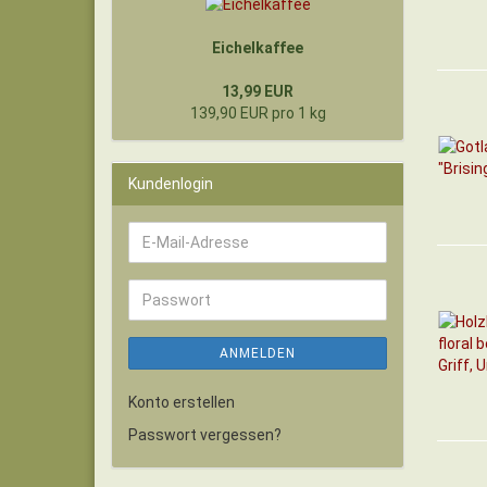
Eichelkaffee
13,99 EUR
139,90 EUR pro 1 kg
Kundenlogin
E-
Mail-
Adresse
Passwort
ANMELDEN
Konto erstellen
Passwort vergessen?