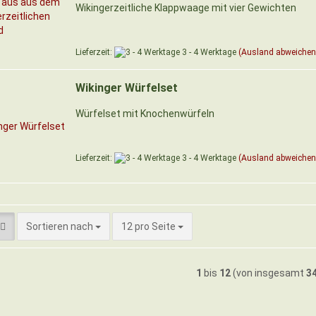
Wikingerzeitliche Klappwaage mit vier Gewichten
Lieferzeit:
3 - 4 Werktage
(Ausland abweichen
Wikinger Würfelset
Würfelset mit Knochenwürfeln
Lieferzeit:
3 - 4 Werktage
(Ausland abweichen
Sortieren nach
pro Seite
Sortieren nach
12 pro Seite
1
bis
12
(von insgesamt
3