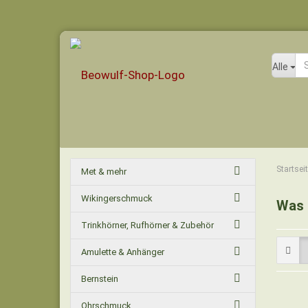
Alle
Startsei
Met & mehr
Wikingerschmuck
Was 
Trinkhörner, Rufhörner & Zubehör
Amulette & Anhänger
Bernstein
Ohrschmuck