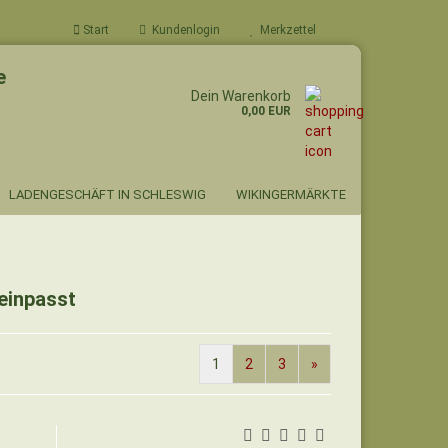
Start
Kundenlogin
Merkzettel
e
Dein Warenkorb
0,00 EUR
LADENGESCHÄFT IN SCHLESWIG
WIKINGERMÄRKTE
einpasst
1
2
3
»