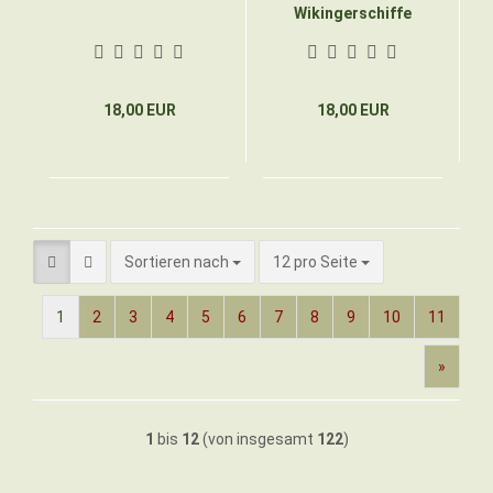
Wikingerschiffe
18,00 EUR
18,00 EUR
Sortieren nach
pro Seite
Sortieren nach
12 pro Seite
1
2
3
4
5
6
7
8
9
10
11
»
1
bis
12
(von insgesamt
122
)