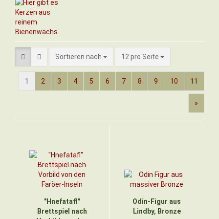
Sortieren nach
pro Seite
Sortieren nach
12 pro Seite
1
2
3
4
5
6
7
8
9
10
11
»
"Hnefatafl"
Odin-Figur aus
Brettspiel nach
Lindby, Bronze