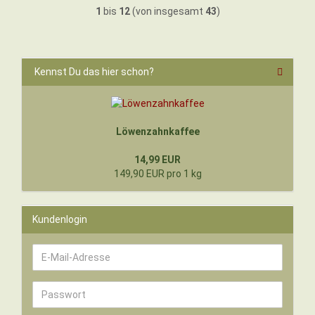
1
bis
12
(von insgesamt
43
)
Kennst Du das hier schon?
Löwenzahnkaffee
14,99 EUR
149,90 EUR pro 1 kg
Kundenlogin
E-
Mail-
Adresse
Passwort