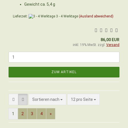
Gewicht ca. 5,4 g
Lieferzeit:
3 - 4 Werktage
(Ausland abweichend)
86,00 EUR
inkl. 19% MwSt. zzgl.
Versand
ZUM ARTIKEL
Sortieren nach
pro Seite
Sortieren nach
12 pro Seite
1
2
3
4
»