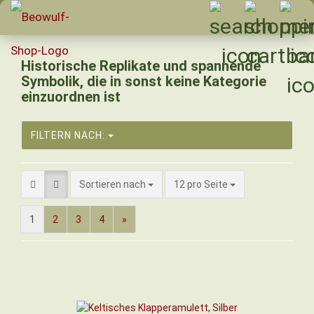
Historische Replikate und spannende
Symbolik, die in sonst keine Kategorie
einzuordnen ist
FILTERN NACH:
Sortieren nach
pro Seite
Sortieren nach
12 pro Seite
1
2
3
4
»