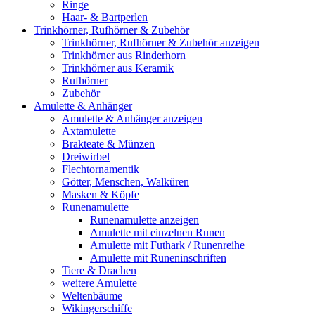
Ringe
Haar- & Bartperlen
Trinkhörner, Rufhörner & Zubehör
Trinkhörner, Rufhörner & Zubehör anzeigen
Trinkhörner aus Rinderhorn
Trinkhörner aus Keramik
Rufhörner
Zubehör
Amulette & Anhänger
Amulette & Anhänger anzeigen
Axtamulette
Brakteate & Münzen
Dreiwirbel
Flechtornamentik
Götter, Menschen, Walküren
Masken & Köpfe
Runenamulette
Runenamulette anzeigen
Amulette mit einzelnen Runen
Amulette mit Futhark / Runenreihe
Amulette mit Runeninschriften
Tiere & Drachen
weitere Amulette
Weltenbäume
Wikingerschiffe