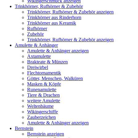
Wikingerschmuck anzeigen
Trinkhörner, Rufhörner & Zubehör
Trinkhörner, Rufhörner & Zubehör anzeigen
Trinkhörner aus Rinderhorn
Trinkhörner aus Keramik
Rufhörner
Zubehör
Trinkhörner, Rufhörner & Zubehör anzeigen
Amulette & Anhänger
Amulette & Anhänger anzeigen
Axtamulette
Brakteate & Münzen
Dreiwirbel
Flechtornamentik
Götter, Menschen, Walküren
Masken & Köpfe
Runenamulette
Tiere & Drachen
weitere Amulette
Weltenbäume
Wikingerschiffe
Zauberzeichen
Amulette & Anhänger anzeigen
Bernstein
Bernstein anzeigen