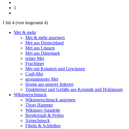
1
1
bis
4
(von insgesamt
4
)
Met & mehr
Met & mehr anzeigen
Met aus Deutschland
Met aus Litauen
Met aus Dänemark
reiner Met
Fruchtmet
Met mit Kräutern und Gewürzen
Craft-Met
aromatisierter Met
Honig aus unserer Imkerei
Trinkhörner und Gefäße aus Keramik und Holztassen
Wikingerschmuck
Wikingerschmuck anzeigen
Thors Hammer
Wikinger-Amulette
Bergkristall & Perlen
Armschmuck
Fibeln & Schließen