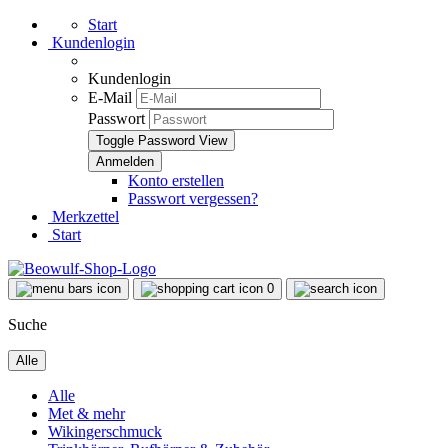
Start
Kundenlogin
Kundenlogin
E-Mail
Passwort
Toggle Password View
Konto erstellen
Passwort vergessen?
Merkzettel
Start
0
Suche
Alle
Alle
Met & mehr
Wikingerschmuck