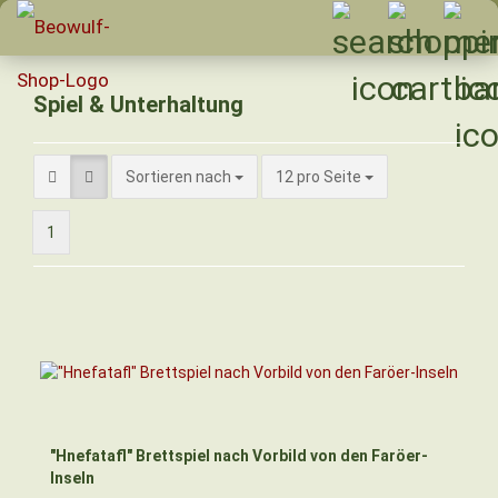
Spiel & Unterhaltung
Sortieren nach
pro Seite
Sortieren nach
12 pro Seite
1
"Hnefatafl" Brettspiel nach Vorbild von den Faröer-
Inseln