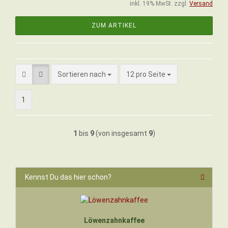
inkl. 19% MwSt. zzgl.
Versand
ZUM ARTIKEL
Sortieren nach
pro Seite
Sortieren nach
12 pro Seite
1
1
bis
9
(von insgesamt
9
)
Kennst Du das hier schon?
Löwenzahnkaffee