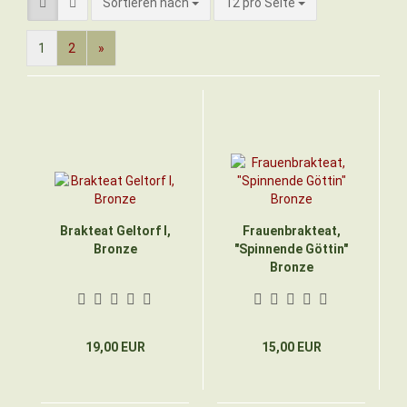
Sortieren nach
pro Seite
Sortieren nach
12 pro Seite
1
2
»
Brakteat Geltorf I,
Frauenbrakteat,
Bronze
"Spinnende Göttin"
Bronze
19,00 EUR
15,00 EUR