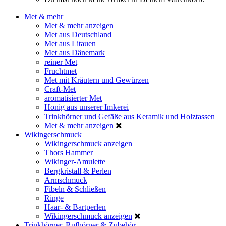
Met & mehr
Met & mehr anzeigen
Met aus Deutschland
Met aus Litauen
Met aus Dänemark
reiner Met
Fruchtmet
Met mit Kräutern und Gewürzen
Craft-Met
aromatisierter Met
Honig aus unserer Imkerei
Trinkhörner und Gefäße aus Keramik und Holztassen
Met & mehr anzeigen
Wikingerschmuck
Wikingerschmuck anzeigen
Thors Hammer
Wikinger-Amulette
Bergkristall & Perlen
Armschmuck
Fibeln & Schließen
Ringe
Haar- & Bartperlen
Wikingerschmuck anzeigen
Trinkhörner, Rufhörner & Zubehör