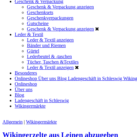
Geschenk & Verpackung
Geschenk & Verpackung anzeigen
Geschenksets
Geschenkverpackungen
Gutscheine
Geschenk & Verpackung anzeigen
Leder & Textil
Leder & Textil anzeigen
Bänder und Riemen
Gürtel
Lederbeutel & -taschen
Tücher, Taschen &Textiles
Leder & Textil anzeigen
Besonderes
Onlineshop
Über uns
Blog
Ladengeschäft in Schleswig
Wiking
Onlineshop
Über uns
Blog
Ladengeschäft in Schleswig
Wikingermärkte
Allgemein
|
Wikingermärkte
Wikingerzelte aus Leinen abzugeben