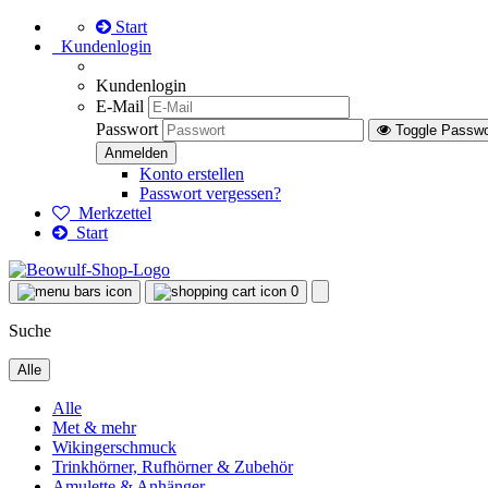
Start
Kundenlogin
Kundenlogin
E-Mail
Passwort
Toggle Passw
Konto erstellen
Passwort vergessen?
Merkzettel
Start
0
Suche
Alle
Alle
Met & mehr
Wikingerschmuck
Trinkhörner, Rufhörner & Zubehör
Amulette & Anhänger