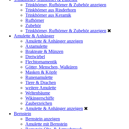
Trinkhörner, Rufhörner & Zubehör anzeigen
Trinkhörner aus Rinderhorn
Trinkhörner aus Keramik
Rufhörner
Zubehör
Trinkhörner, Rufhörner & Zubehör anzeigen
Amulette & Anhänger
Amulette & Anhänger anzeigen
Axtamulette
Brakteate & Münzen
Dreiwirbel
Flechtornamentik
Götter, Menschen, Walküren
Masken & Köpfe
Runenamulette
Tiere & Drachen
weitere Amulette
Weltenbäume
Wikingerschiffe
Zauberzeichen
Amulette & Anhänger anzeigen
Bernstein
Bernstein anzeigen
Amulette mit Bernstein