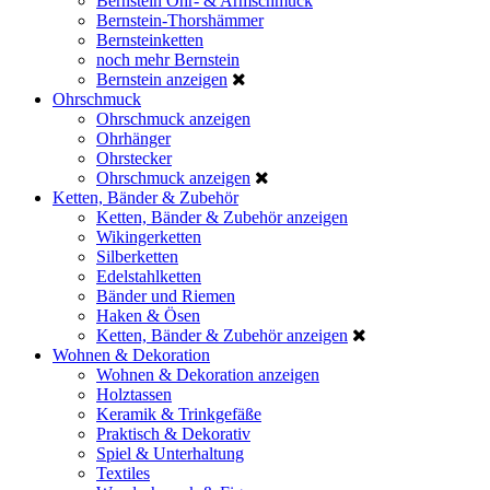
Bernstein Ohr- & Armschmuck
Bernstein-Thorshämmer
Bernsteinketten
noch mehr Bernstein
Bernstein anzeigen
Ohrschmuck
Ohrschmuck anzeigen
Ohrhänger
Ohrstecker
Ohrschmuck anzeigen
Ketten, Bänder & Zubehör
Ketten, Bänder & Zubehör anzeigen
Wikingerketten
Silberketten
Edelstahlketten
Bänder und Riemen
Haken & Ösen
Ketten, Bänder & Zubehör anzeigen
Wohnen & Dekoration
Wohnen & Dekoration anzeigen
Holztassen
Keramik & Trinkgefäße
Praktisch & Dekorativ
Spiel & Unterhaltung
Textiles