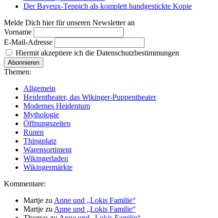
Der Bayeux-Teppich als komplett handgestickte Kopie
Melde Dich hier für unseren Newsletter an
Vorname
E-Mail-Adresse
Hiermit akzeptiere ich die Datenschutzbestimmungen
Themen:
Allgemein
Heidentheater, das Wikinger-Puppentheater
Modernes Heidentum
Mythologie
Öffnungszeiten
Runen
Thingplatz
Warensortiment
Wikingerladen
Wikingermärkte
Kommentare:
Martje
zu
Anne und „Lokis Familie“
Martje
zu
Anne und „Lokis Familie“
Thomas
zu
Anne und „Lokis Familie“