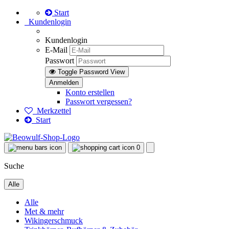
Start
Kundenlogin
Kundenlogin
E-Mail
Passwort
Toggle Password View
Konto erstellen
Passwort vergessen?
Merkzettel
Start
0
Suche
Alle
Alle
Met & mehr
Wikingerschmuck