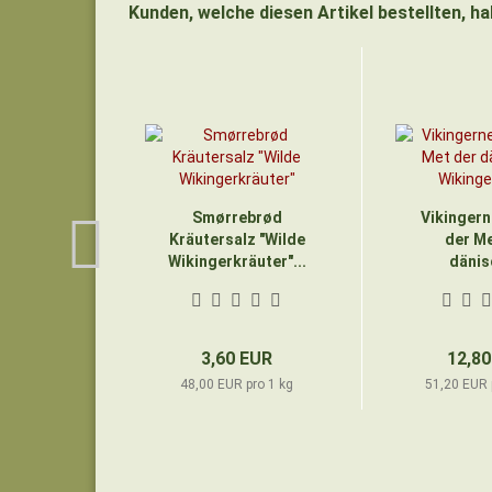
Kunden, welche diesen Artikel bestellten, h
Smørrebrød
Vikingern
Kräutersalz "Wilde
der Me
Wikingerkräuter"...
dänis
Wiking
3,60 EUR
12,80
48,00 EUR pro 1 kg
51,20 EUR p