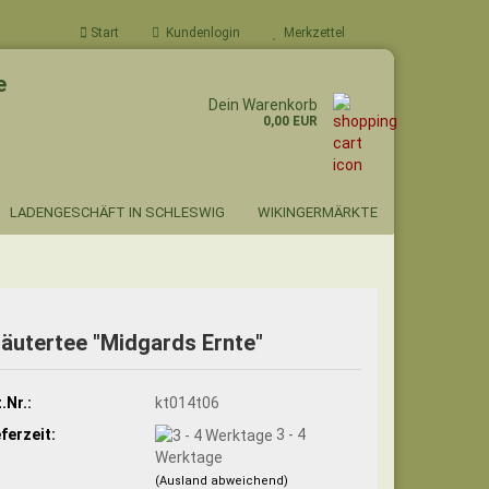
Start
Kundenlogin
Merkzettel
e
Dein Warenkorb
0,00 EUR
LADENGESCHÄFT IN SCHLESWIG
WIKINGERMÄRKTE
räutertee "Midgards Ernte"
.Nr.:
kt014t06
eferzeit:
3 - 4
Werktage
(Ausland abweichend)