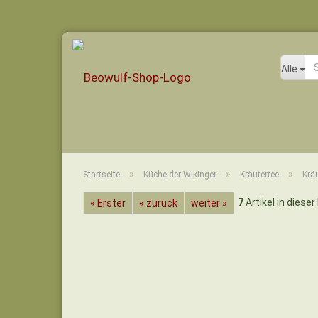
Alle
»
»
»
Startseite
Küche der Wikinger
Kräutertee
Krä
7
Artikel in dieser
« Erster
« zurück
weiter »