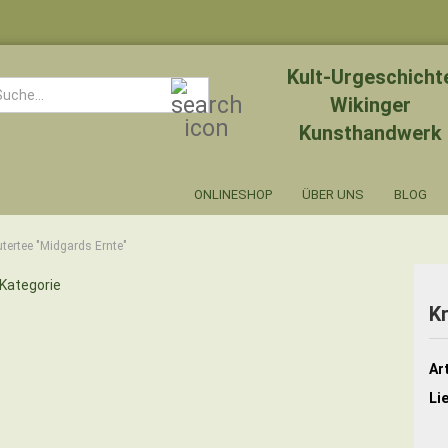
Kult-Urgeschicht
Suche...
Wikinger
Kunsthandwerk
ONLINESHOP
ÜBER UNS
BLOG
utertee "Midgards Ernte"
 Kategorie
K
Art
Li