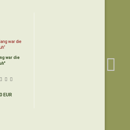
ng war die
uh"
0 EUR