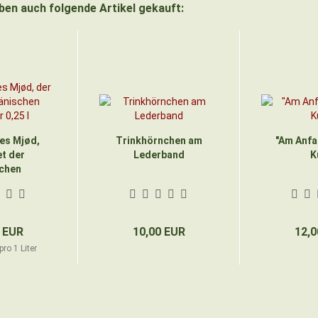
aben auch folgende Artikel gekauft:
es Mjød,
Trinkhörnchen am
"Am Anfa
t der
Lederband
K
chen
er...
 EUR
10,00 EUR
12,0
ro 1 Liter