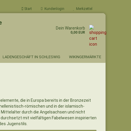
Start
Kundenlogin
Merkzettel
e
Dein Warenkorb
0,00 EUR
LADENGESCHÄFT IN SCHLESWIG
WIKINGERMÄRKTE
lemente, die in Europa bereits in der Bronzezeit
 hellenistisch-römischen und in der islamisch-
n Mittelalter durch die Angelsachsen und nicht
 durchsetzt mit vielfältigen Fabelwesen inspirierten
des Jugenstils.