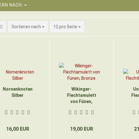
TERN NACH:
Sortieren nach
pro Seite
Sortieren nach
12 pro Seite
Nornenknoten
Wikinger-
Un
Silber
Flechtamulett
Fle
von Fünen,
Bronze
16,00 EUR
19,00 EUR
2