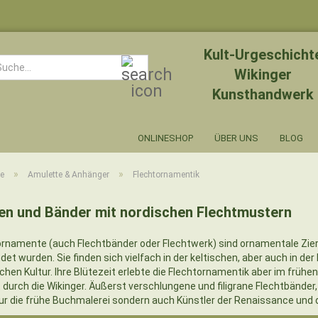
Kult-Urgeschicht
Suche...
Wikinger
Kunsthandwerk
ONLINESHOP
ÜBER UNS
BLOG
»
»
te
Amulette & Anhänger
Flechtornamentik
en und Bänder mit nordischen Flechtmustern
ornamente (auch Flechtbänder oder Flechtwerk) sind ornamentale Ziere
et wurden. Sie finden sich vielfach in der keltischen, aber auch in der
hen Kultur. Ihre Blütezeit erlebte die Flechtornamentik aber im frühe
 durch die Wikinger. Äußerst verschlungene und filigrane Flechtbänder,
nur die frühe Buchmalerei sondern auch Künstler der Renaissance und 