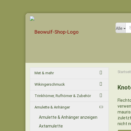
Alle
Startsei
Met & mehr
Wikingerschmuck
Knot
Trinkhörner, Rufhörner & Zubehör
Flecht
verwend
Amulette & Anhänger
maurisc
Amulette & Anhänger anzeigen
zuletzt
nicht 
Axtamulette