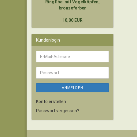
Ringfibel mit Vogelköpfen,
bronzefarben
18,00 EUR
Kundenlogin
E-
Mail-
Adresse
Passwort
ANMELDEN
Konto erstellen
Passwort vergessen?