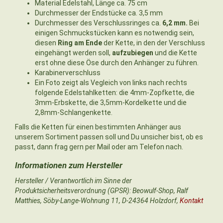
Material Edelstahl, Länge ca. 75 cm
Durchmesser der Endstücke ca. 3,5 mm
Durchmesser des Verschlussringes ca.
6,2 mm.
Bei
einigen Schmuckstücken kann es notwendig sein,
diesen
Ring am Ende
der Kette, in den der Verschluss
eingehängt werden soll,
aufzubiegen
und die Kette
erst ohne diese Öse durch den Anhänger zu führen.
Karabinerverschluss
Ein Foto zeigt als Vegleich von links nach rechts
folgende Edelstahlketten: die 4mm-Zopfkette, die
3mm-Erbskette, die 3,5mm-Kordelkette und die
2,8mm-Schlangenkette.
Falls die Ketten für einen bestimmten Anhänger aus
unserem Sortiment passen soll und Du unsicher bist, ob es
passt, dann frag gern per Mail oder am Telefon nach.
Hersteller / Verantwortlich im Sinne der
Produktsicherheitsverordnung (GPSR): Beowulf-Shop, Ralf
Matthies, Söby-Lange-Wohnung 11, D-24364 Holzdorf,
Kontakt