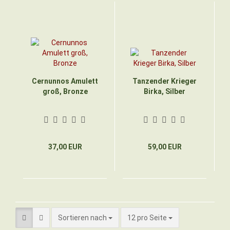
Cernunnos Amulett
Tanzender Krieger
groß, Bronze
Birka, Silber
37,00 EUR
59,00 EUR
Sortieren nach
pro Seite
Sortieren nach
12 pro Seite