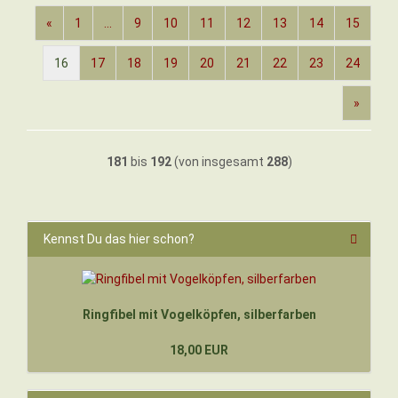
«
1
...
9
10
11
12
13
14
15
16
17
18
19
20
21
22
23
24
»
181
bis
192
(von insgesamt
288
)
Kennst Du das hier schon?
Ringfibel mit Vogelköpfen, silberfarben
18,00 EUR