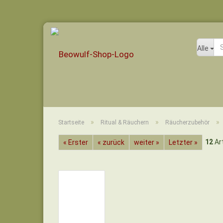
Alle
»
»
»
Startseite
Ritual & Räuchern
Räucherzubehör
12
Art
« Erster
« zurück
weiter »
Letzter »