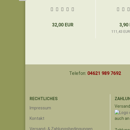
32,00 EUR
3,90
111,43 EUR 
Telefon:
04621 989 7692
RECHTLICHES
ZAHLUN
Versand
Impressum
auch an
Kontakt
Versand- & Zahlungsbedingungen
Zahlung