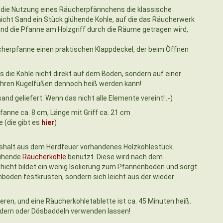
 die Nutzung eines Räucherpfännchens die klassische
cht Sand ein Stück glühende Kohle, auf die das Räucherwerk
end die Pfanne am Holzgriff durch die Räume getragen wird,
erpfanne einen praktischen Klappdeckel, der beim Öffnen
 die Kohle nicht direkt auf dem Boden, sondern auf einer
 ihren Kugelfüßen dennoch heiß werden kann!
geliefert. Wenn das nicht alle Elemente vereint! ;-)
anne ca. 8 cm, Länge mit Griff ca. 21 cm
 (die gibt es
hier
)
aushalt aus dem Herdfeuer vorhandenes Holzkohlestück.
lühende
Räucherkohle
benutzt. Diese wird nach dem
hicht bildet ein wenig Isolierung zum Pfannenboden und sorgt
nboden festkrusten, sondern sich leicht aus der wieder
eren, und eine Räucherkohletablette ist ca. 45 Minuten heiß.
ndern oder Dösbaddeln verwenden lassen!