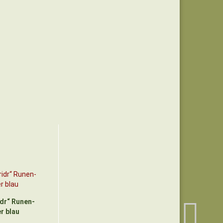
idr“ Runen-
er blau