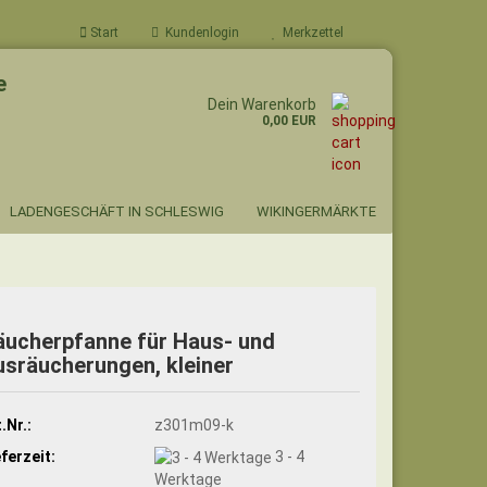
Start
Kundenlogin
Merkzettel
e
Dein Warenkorb
0,00 EUR
LADENGESCHÄFT IN SCHLESWIG
WIKINGERMÄRKTE
äucherpfanne für Haus- und
usräucherungen, kleiner
.Nr.:
z301m09-k
eferzeit:
3 - 4
Werktage