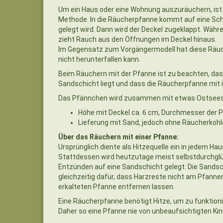
Um ein Haus oder eine Wohnung auszuräuchern, ist
Methode. In die Räucherpfanne kommt auf eine Schi
gelegt wird. Dann wird der Deckel zugeklappt. Währ
zieht Rauch aus den Öffnungen im Deckel hinaus.
Im Gegensatz zum Vorgängermodell hat diese Räuch
nicht herunterfallen kann.
Beim Räuchern mit der Pfanne ist zu beachten, dass
Sandschicht liegt und dass die Räucherpfanne mit
Das Pfännchen wird zusammen mit etwas Ostseesand 
Höhe mit Deckel ca. 6 cm, Durchmesser der Pf
Lieferung mit Sand, jedoch ohne Räucherkohle
Über das Räuchern mit einer Pfanne:
Ursprünglich diente als Hitzequelle ein in jedem H
Stattdessen wird heutzutage meist selbstdurchg
Entzünden auf eine Sandschicht gelegt. Die Sandsc
gleichzeitig dafür, dass Harzreste nicht am Pfanne
erkalteten Pfanne entfernen lassen.
Eine Räucherpfanne benötigt Hitze, um zu funktioni
Daher so eine Pfanne nie von unbeaufsichtigten Ki