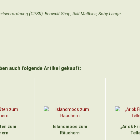
heitsverordnung (GPSR): Beowulf-Shop, Ralf Matthies, Söby-Lange-
aben auch folgende Artikel gekauft:
ten zum
Islandmoos zum
„Ar ok Fr
hern
Räuchern
Tell