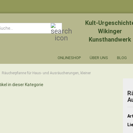
Kult-Urgeschicht
Suche...
Wikinger
Kunsthandwerk
ONLINESHOP
ÜBER UNS
BLOG
Räucherpfanne für Haus- und Ausräucherungen, kleiner
ikel in dieser Kategorie
R
A
Art
Li