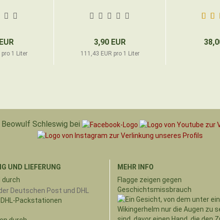
 EUR
3,90 EUR
38,0
pro 1 Liter
111,43 EUR pro 1 Liter
Beowulf Schleswig bei
G UND LIEFERUNG
MEHR INFO
 durch
Flagge zeigen gegen
Geschichtsmissbrauch
 DHL-Packstationen
en durch