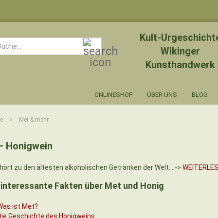
Kult-Urgeschicht
Suche...
Wikinger
Kunsthandwerk
ONLINESHOP
ÜBER UNS
BLOG
»
te
Met & mehr
– Honigwein
ört zu den ältesten alkoholischen Getränken der Welt... ->
WEITERLE
interessante Fakten über Met und Honig
Was ist Met?
Die Geschichte des Honigweins