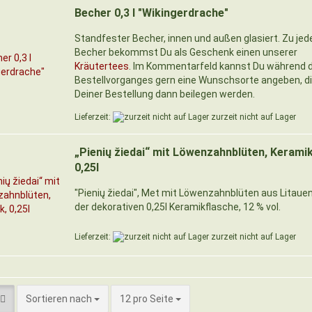
Becher 0,3 l "Wikingerdrache"
Standfester Becher, innen und außen glasiert. Zu je
Becher bekommst Du als Geschenk einen unserer
Kräutertees
. Im Kommentarfeld kannst Du während 
Bestellvorganges gern eine Wunschsorte angeben, di
Deiner Bestellung dann beilegen werden.
Lieferzeit:
zurzeit nicht auf Lager
„Pienių žiedai“ mit Löwenzahnblüten, Keramik
0,25l
"Pienių žiedai", Met mit Löwenzahnblüten aus Litauen,
der dekorativen 0,25l Keramikflasche, 12 % vol.
Lieferzeit:
zurzeit nicht auf Lager
Sortieren nach
pro Seite
Sortieren nach
12 pro Seite