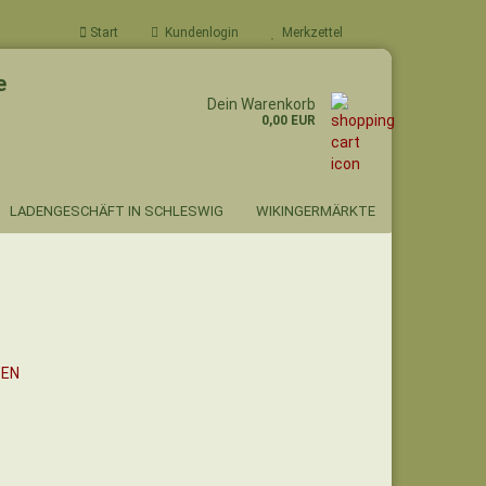
Start
Kundenlogin
Merkzettel
e
Dein Warenkorb
0,00 EUR
LADENGESCHÄFT IN SCHLESWIG
WIKINGERMÄRKTE
SEN