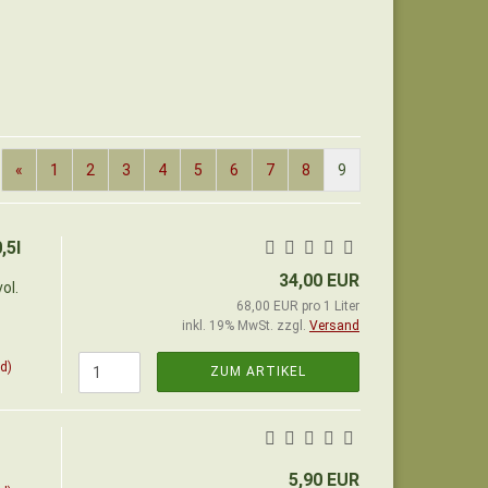
«
1
2
3
4
5
6
7
8
9
,5l
34,00 EUR
ol.
68,00 EUR pro 1 Liter
inkl. 19% MwSt. zzgl.
Versand
d)
ZUM ARTIKEL
5,90 EUR