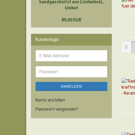
handgeschnitzt aus Lindenholz,
Unikat
89,00 EUR
Kundenlogin
E-
Mail-
Adresse
Passwort
ANMELDEN
Konto erstellen
Passwort vergessen?