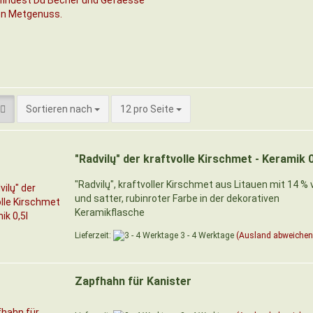
Sortieren nach
pro Seite
Sortieren nach
12 pro Seite
"Radvilų" der kraftvolle Kirschmet - Keramik 0
"Radvilų", kraftvoller Kirschmet aus Litauen mit 14 % v
und satter, rubinroter Farbe in der dekorativen
Keramikflasche
Lieferzeit:
3 - 4 Werktage
(Ausland abweichen
Zapfhahn für Kanister